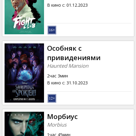
В кино с
:
01.12.2023
Особняк с
привидениями
Haunted Mansion
2час 3мин
В кино с
:
31.10.2023
Морбиус
Morbius
1час 45мин