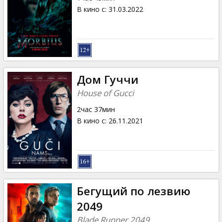
В кино с
:
31.03.2022
Дом Гуччи
House of Gucci
2час 37мин
В кино с
:
26.11.2021
Бегущий по лезвию
2049
Blade Runner 2049