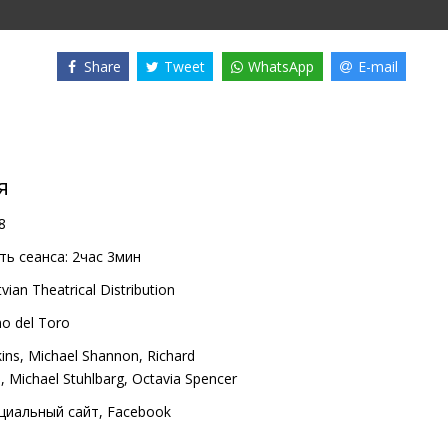
Share
Tweet
WhatsApp
E-mail
я
8
ь сеанса:
2час 3мин
vian Theatrical Distribution
mo del Toro
ins
,
Michael Shannon
,
Richard
s
,
Michael Stuhlbarg
,
Octavia Spencer
циальный сайт
,
Facebook