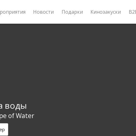
роприятия
Новости
Подарки
Кинозакуски
B2
а воды
pe of Water
ер