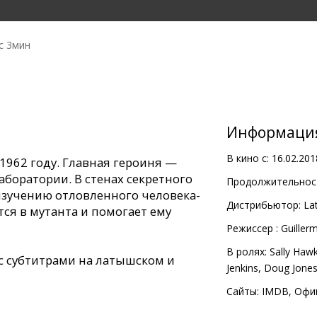
с 3мин
Информаци
В кино с:
16.02.201
1962 году. Главная героиня —
боратории. В стенах секретного
Продолжительност
изучению отловленного человека-
Дистрибьютор:
Lat
я в мутанта и помогает ему
Pежиссер :
Guiller
В ролях:
Sally Hawk
с субтитрами на латышском и
Jenkins
,
Doug Jone
Сайты:
IMDB
,
Офи