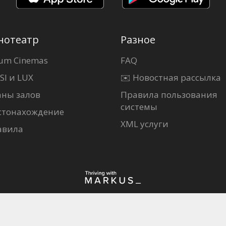
нотеатр
Разное
um Cinemas
FAQ
SI и LUX
✉️ Новостная рассылка
аны залов
Правила пользования
системы
стонахождение
XML услуги
авила