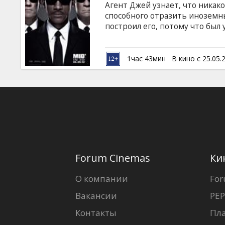
Агент Джей узнает, что никак
способного отразить иноземны
построил его, потому что был 
совершить путешествие во вр
напарника. Фильм в формате 3
Дополнительная информация в 
1час 43мин
В кино с 25.05.
Smith, Tommy Lee Jones, Josh B
английском языке с субтитрам
Forum Cinemas
Ки
О компании
For
Вакансии
PEP
Контакты
Пл