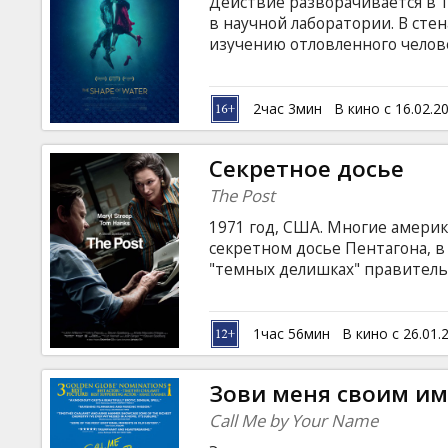
Действие разворачивается в 1
в научной лаборатории. В сте
изучению отловленного челов
и помогает ему бежать. Фильм
латышском и русском языках.
2час 3мин
В кино с 16.02.2
Секретное досье
The Post
1971 год, США. Многие америк
секретном досье Пентагона, 
"темных делишках" правительс
Washington Post" и ее главн
это досье, несмотря на угро
Никсона расквитаться и его п
1час 56мин
В кино с 26.01.
английском языке с субтитрам
Зови меня своим и
Call Me by Your Name