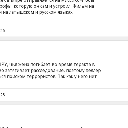
к в мире отправляется на миссию, чтобы
рофы, которую он сам и устроил. Фильм на
и на латышском и русском языках.
026
РУ, чья жена погибает во время теракта в
во затягивает расследование, поэтому Хеллер
ся поиском террористов. Так как у него нет
тажирует агентство, чтобы его отправили на
на английском языке с субтитрами на
025