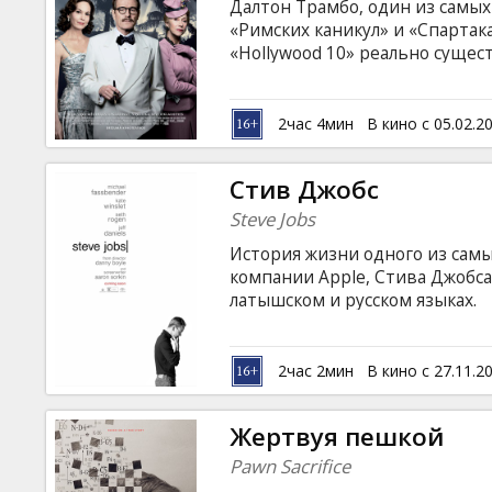
Далтон Трамбо, один из самых
«Римских каникул» и «Спартака
«Hollywood 10» реально сущест
навсегда выкинут из жизни фа
субтитрами на латышском и ру
2час 4мин
В кино с 05.02.2
Стив Джобс
Steve Jobs
История жизни одного из сам
компании Apple, Стива Джобса
латышском и русском языках.
2час 2мин
В кино с 27.11.2
Жертвуя пешкой
Pawn Sacrifice