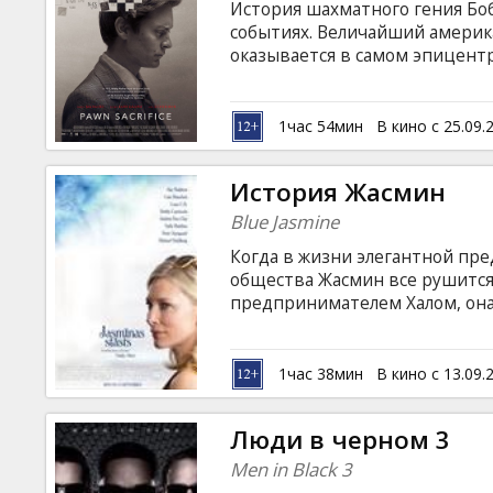
История шахматного гения Бо
событиях. Величайший амери
оказывается в самом эпицент
когда бросает вызов советск
Спасскому. В напряженном тр
Фишера, который балансирует 
1час 54мин
В кино с 25.09.
и трудный путь из бедноты Б
неизбежное падение. Фильм на
История Жасмин
латышском и русском языках.
Blue Jasmine
Когда в жизни элегантной пр
общества Жасмин все рушится,
предпринимателем Халом, она
квартирку сестры Джинджер в
с мыслями и начать жизнь с ч
прославленного режиссера Вуд
1час 38мин
В кино с 13.09.
Кристина Барселона"), главну
Кейт Бланшетт. В других ролях
Люди в черном 3
Сарсгард, Майкл Стулбарг.
Men in Black 3