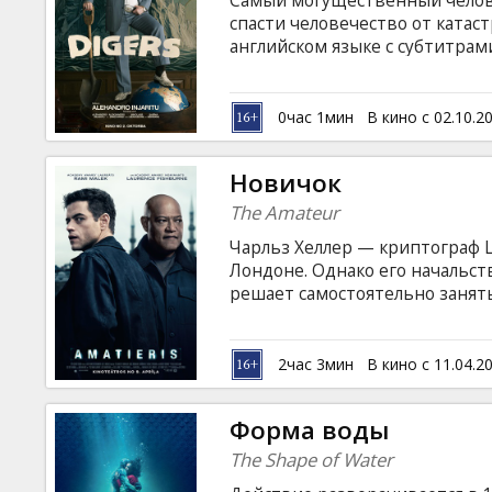
Самый могущественный челове
Кинозакуски
спасти человечество от катаст
английском языке с субтитрам
B2B
0час 1мин
В кино с 02.10.2
Клуб
Новичок
The Amateur
Чарльз Хеллер — криптограф Ц
Лондоне. Однако его начальст
решает самостоятельно занять
необходимых навыков, он шан
специальное обучение. Фильм 
латышском и русском языках.
2час 3мин
В кино с 11.04.2
Форма воды
The Shape of Water