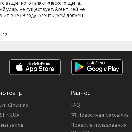
ого защитного галактического щита,
й удар, не существует. Агент Кей не
убит в 1969 году. Агент Джей должен
емени, чтобы спасти Землю и жизнь
D. * В отдельных кинотеатрах и в формате 2D.
репертуарах кинотеатров. В ролях: Will
2012
rolin Pежиссёр: Barry Sonnenfeld Фильм на
и на латышском и русском языках.
нотеатр
Разное
um Cinemas
FAQ
SI и LUX
✉️ Новостная рассылка
аны залов
Правила пользования
системы