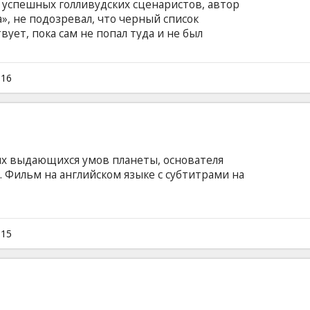
 успешных голливудских сценаристов, автор
», не подозревал, что черный список
вует, пока сам не попал туда и не был
брики грез… Фильм на английском языке с
сском языках.
016
ых выдающихся умов планеты, основателя
. Фильм на английском языке с субтитрами на
015