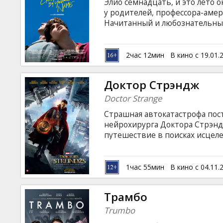
Элио семнадцать, и это лето 
у родителей, профессора-аме
Начитанный и любознательны
вроде купания в море и лени
транскрибированием классиче
отдыха нарушается приездом 
2час 12мин
В кино с 19.01.
английском языке с субтитрам
Доктор Стрэндж
Doctor Strange
Страшная автокатастрофа пост
нейрохирурга Доктора Стрэнд
путешествие в поисках исцел
способности к трансформации
связующее звено между парал
защищать жителей Земли и пр
1час 55мин
В кино с 04.11.
ни принимало. Фильм на англи
русском языках. Сеансы в форм
Трамбо
Trumbo