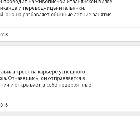
он проводит на живописной итальянской вилле
риканца и переводчицы-итальянки.
й юноша разбавляет обычные летние занятия
вого флирта с подругой Марцией
ской музыки. Но вот безмятежность летнего
молодого американца Оливера... Фильм на
2018
и на латышском и русском языках.
авила крест на карьере успешного
жа. Отчаявшись, он отправляется в
ения и открывает в себе невероятные
 пространства и времени. Теперь он —
лельными измерениями, а его миссия —
отиводействовать Злу, какое бы обличие оно
2016
йском языке с субтитрами на латышском и
ате 2D и 3D.