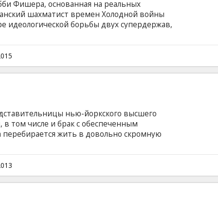
бби Фишера, основанная на реальных
канский шахматист времен Холодной войны
ре идеологической борьбы двух супердержав,
ому шахматисту чемпиону мира Борису
иллере раскрывается внутренняя борьба Бобби
на грани гениальности и безумия, его долгий
2015
руклина на вершину шахматной славы и его
 английском языке с субтитрами на
едставительницы нью-йоркского высшего
 в том числе и брак с обеспеченным
 перебирается жить в довольно скромную
 Сан-Франциско, чтобы попытаться собраться
истого листа. "История Жасмин" - новый фильм
и Аллена ("Полночь в Париже", "Вики
2013
ю роль в котором исполняет изумительная
 - Алек Болдуин, Салли Хоккинс, Питер