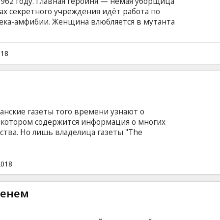
962 году. Главная героиня — немая уборщица
нах секретного учреждения идёт работа по
ека-амфибии. Женщина влюбляется в мутанта
 на английском языке с субтитрами на
018
анские газеты того времени узнают о
в котором содержится информация о многих
тва. Но лишь владелица газеты "The
ый редактор принимают решение опубликовать
зы тогдашнего президента США Ричарда
опытки ограничить свободу прессы. Фильм на
2018
и на латышском и русском языках.
менем