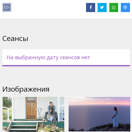
Дистрибьютор:
Acme Film SIA
Pежиссер :
Derek Cianfrance
В ролях:
Michael Fassbender
,
Alicia Vikander
,
Rachel Weisz
Сайты:
IMDB
,
Facebook
Сеансы
На выбранную дату сеансов нет
Изображения