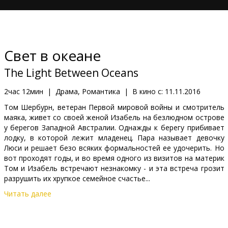
Кинозакуски
B2B
Свет в океане
Клуб
The Light Between Oceans
2час 12мин
|
Драма, Романтика
|
В кино с:
11.11.2016
Том Шербурн, ветеран Первой мировой войны и смотритель
маяка, живет со своей женой Изабель на безлюдном острове
у берегов Западной Австралии. Однажды к берегу прибивает
лодку, в которой лежит младенец. Пара называет девочку
Люси и решает безо всяких формальностей ее удочерить. Но
вот проходят годы, и во время одного из визитов на материк
Том и Изабель встречают незнакомку - и эта встреча грозит
разрушить их хрупкое семейное счастье...
Читать далее
Фильм на английском языке с субтитрами на латышском и
русском языках.