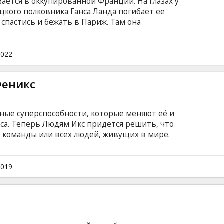
ется в оккупированной Франции. На глазах у
кого полковника Ганса Ланда погибает ее
 спастиcь и бежать в Париж. Там она
театр. В это же время где-то в Европе
т группу еврейских солдат, именующих себя
т тайный агент Бриджет фон Хаммерсмарк,
2022
е сюжетные линии пересекаются, когда
нотеатре с Сюзанной, мечтающей отомстить
Феникс
ан в 4К ремастере.
ные суперспособности, которые меняют её и
а. Теперь Людям Икс придется решить, что
 команды или всех людей, живущих в мире.
субтитрами на латышском и русском языках.
2019