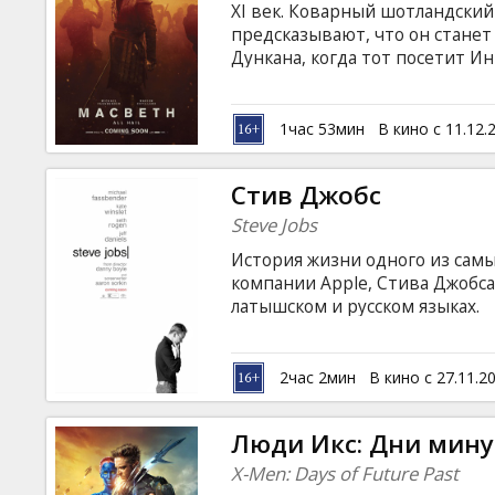
XI век. Коварный шотландский
предсказывают, что он станет
Дункана, когда тот посетит И
занять трон. Фильм на англий
русском языках.
1час 53мин
В кино с 11.12.
Стив Джобс
Steve Jobs
История жизни одного из сам
компании Apple, Стива Джобса
латышском и русском языках.
2час 2мин
В кино с 27.11.2
Люди Икс: Дни мин
X-Men: Days of Future Past