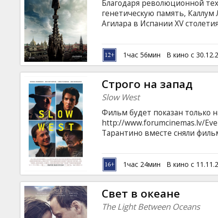
Благодаря революционной тех
генетическую память, Каллум
Агилара в Испании XV столети
способности, Каллум сразится
Фильм на английском языке с 
1час 56мин
В кино с 30.12.
Строго на запад
Slow West
Фильм будет показан только на
http://www.forumcinemas.lv/Ev
Тарантино вместе сняли фильм
эксцентричный вестерн, кото
романтики, приключений, пер
дебют режиссера Джона Маклин
1час 24мин
В кино с 11.11.
получил приз жюри влиятельн
бурные отзывы критиков за б
Свет в океане
вестерн. 19 век.
The Light Between Oceans