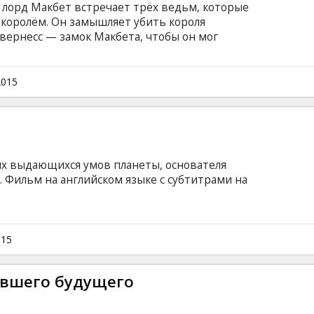
 лорд Макбет встречает трёх ведьм, которые
 королём. Он замышляет убить короля
нвернесс — замок Макбета, чтобы он мог
ском языке с субтитрами на латышском и
2015
ых выдающихся умов планеты, основателя
. Фильм на английском языке с субтитрами на
015
увшего будущего