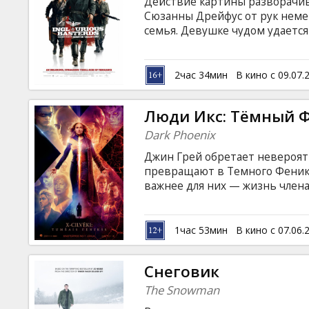
Действие картины разворачива
Сюзанны Дрейфус от рук немец
семья. Девушке чудом удается
устраивается на работу в кино
лейтенант Альдо Рэйн собирае
«Ублюдками». К ним примыкае
2час 34мин
В кино с 09.07.
выдающая себя за актрису. Об
диверсанты встречаются в ки
Люди Икс: Тёмный 
обидчикам. Фильм будет показ
Dark Phoenix
Джин Грей обретает невероят
превращают в Темного Феникс
важнее для них — жизнь члена
Фильм на английском языке с 
1час 53мин
В кино с 07.06.
Снеговик
The Snowman