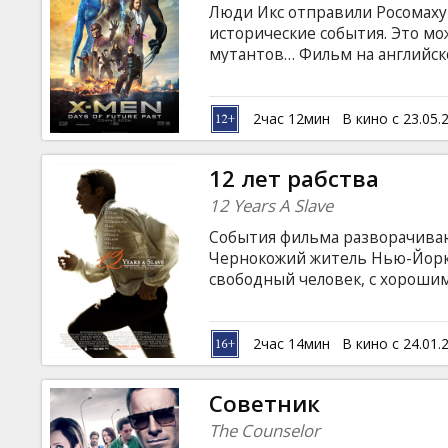
Люди Икс отправили Росомаху
исторические события. Это мо
мутантов… Фильм на английск
русском языках.
2час 12мин
В кино с 23.05.
12 лет рабства
12 Years A Slave
События фильма разворачиваю
Чернокожий житель Нью-Йорка
свободный человек, с хорошим
однажды его похищают и прода
в неволе, Соломон испытает 
Эдвина Эпса (Майкл Фасбендер)
2час 14мин
В кино с 24.01.
неожиданным милосердием и с
только за свободу, но и за сво
Советник
The Counselor