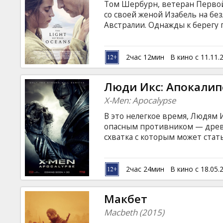
Том Шербурн, ветеран Первой
со своей женой Изабель на бе
Австралии. Однажды к берегу 
Пара называет девочку Люси 
удочерить. Но вот проходят г
Том и Изабель встречают незн
2час 12мин
В кино с 11.11.
хрупкое семейное счастье... Ф
латышском и русском языках.
Люди Икс: Апокалип
X-Men: Apocalypse
В это нелегкое время, Людям 
опасным противником — древ
схватка с которым может стать
всего человечества. В поиска
бессмертным монстром, Людям
происхождении своего вида. 
2час 24мин
В кино с 18.05.
вероятность победы все умень
сильнейшие имеют право на в
Макбет
субтитрами на латышском и ру
Macbeth (2015)