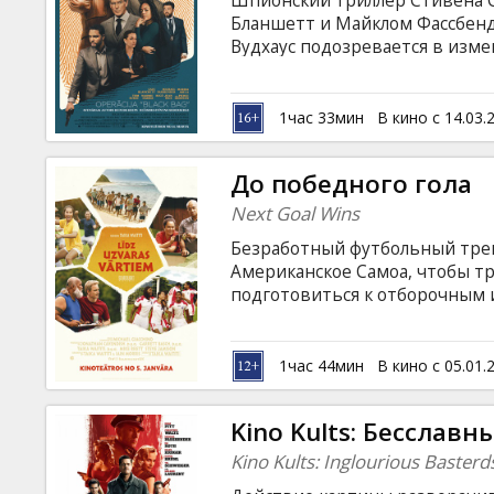
Шпионский триллер Стивена С
Кинозакуски
Бланшетт и Майклом Фассбенд
Вудхаус подозревается в изме
Джорджу Вудхаузу, предстои
B2B
своему браку или своей стране
латышском и русском языках.
1час 33мин
В кино с 14.03.
Клуб
До победного гола
Next Goal Wins
Безработный футбольный трен
Американское Самоа, чтобы т
подготовиться к отборочным 
истории сборной – она не заби
антирекорд в истории футбола
Томасом стоит непростая задач
1час 44мин
В кино с 05.01.
победой над самим собой. Фил
латышском и русском языках.
Kino Kults: Бесслав
Kino Kults: Inglourious Basterd