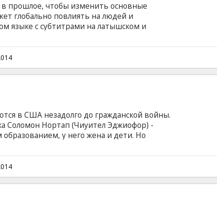
 в прошлое, чтобы изменить основные
жет глобально повлиять на людей и
ом языке с субтитрами на латышском и
2014
тся в США незадолго до гражданской войны.
 Соломон Нортап (Чиуител Эджиофор) -
 образованием, у него жена и дети. Но
ют в рабство. За долгих 12 лет, проведенных
нечеловеческие унижения от рабовладельца
, но в то же время столкнется с
2014
остраданием. Ему придется сражаться не
ю честь и достоинство.