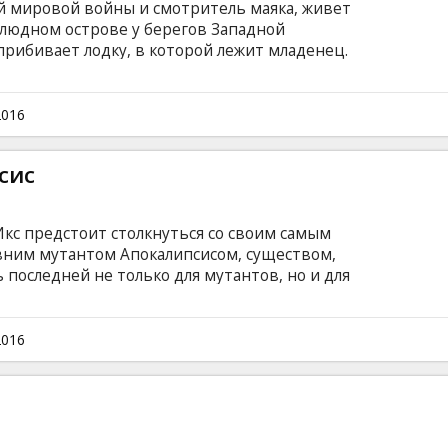
 мировой войны и смотритель маяка, живет
злюдном острове у берегов Западной
прибивает лодку, в которой лежит младенец.
и решает безо всяких формальностей ее
оды, и во время одного из визитов на материк
акомку - и эта встреча грозит разрушить их
2016
ильм на английском языке с субтитрами на
сис
Икс предстоит столкнуться со своим самым
ним мутантом Апокалипсисом, существом,
 последней не только для мутантов, но и для
х способа победы над неуязвимым и
 Икс предстоит узнать больше о
Но Апокалипсис неимоверно силен и
2016
шается, ведь он твердо убежден, что только
ыживание… Фильм на английском языке с
сском языках.