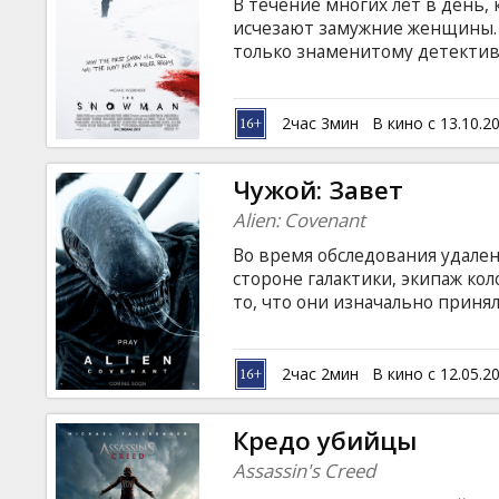
В течение многих лет в день,
исчезают замужние женщины. С
только знаменитому детективу
следующего снегопада неумол
языке с субтитрами на латышск
2час 3мин
В кино с 13.10.2
Чужой: Завет
Alien: Covenant
Во время обследования удале
стороне галактики, экипаж кол
то, что они изначально приня
тёмный и опасный мир. Фильм 
латышском и русском языках.
2час 2мин
В кино с 12.05.2
Кредо убийцы
Assassin's Creed