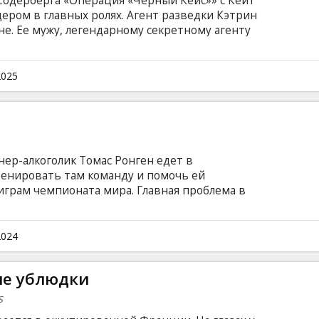
одерберга «Операция «Черный Кейс»» с Кейт
ером в главных ролях. Агент разведки Кэтрин
не. Ее мужу, легендарному секретному агенту
т невыполнимое испытание — быть верным
. Фильм на английском языке с субтитрами на
2025
ер-алкоголик Томас Ронген едет в
ренировать там команду и помочь ей
играм чемпионата мира. Главная проблема в
ла ни одного гола соперникам и установила
 – 31 пропущенный гол за игру. Перед
а не только с победой команды, но и с
2024
ьм на английском языке с субтитрами на
ные ублюдки
s