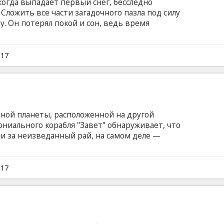
 когда выпадает первый снег, бесследно
ложить все части загадочного пазла под силу
. Он потерял покой и сон, ведь время
имо приближается. Фильм на английском
ом и русском языках.
017
нной планеты, расположенной на другой
ониального корабля "Завет" обнаруживает, что
ли за неизведанный рай, на самом деле —
на английском языке с субтитрами на
017