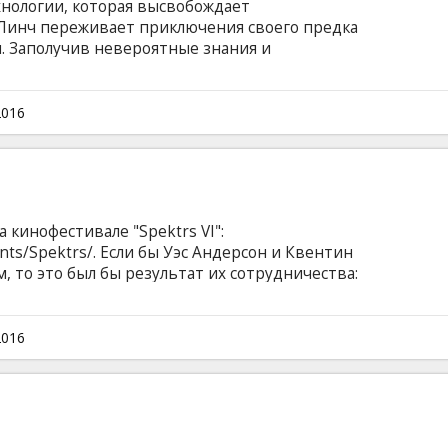
нологии, которая высвобождает
 Линч переживает приключения своего предка
я. Заполучив невероятные знания и
 с рыцарями ордена тамплиеров в наше время.
субтитрами на латышском и русском языках.
2016
 кинофестивале "Spektrs VI":
ents/Spektrs/. Если бы Уэс Андерсон и Квентин
, то это был бы результат их сотрудничества:
рый в одинаковой мере состоит из
естрелок и черного юмора. Полнометражный
а, некогда участник группы The Beta Band,
2016
ого фестиваля независимого кино Санденс и
огатую на выдумки интерпретацию жанра