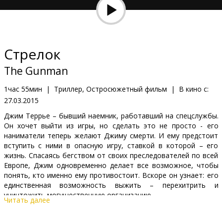
Кинозакуски
B2B
Стрелок
Клуб
The Gunman
1час 55мин
|
Триллер, Остросюжетный фильм
|
В кино с:
27.03.2015
Джим Террье – бывший наемник, работавший на спецслужбы.
Он хочет выйти из игры, но сделать это не просто - его
наниматели теперь желают Джиму смерти. И ему предстоит
вступить с ними в опасную игру, ставкой в которой – его
жизнь. Спасаясь бегством от своих преследователей по всей
Европе, Джим одновременно делает все возможное, чтобы
понять, кто именно ему противостоит. Вскоре он узнает: его
единственная возможность выжить – перехитрить и
уничтожить могущественную организацию.
Читать далее
Фильм на английском языке с субтитрами на латышском и