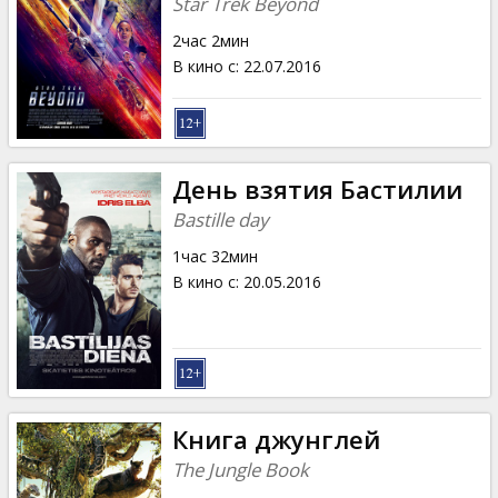
Star Trek Beyond
2час 2мин
В кино с
:
22.07.2016
День взятия Бастилии
Bastille day
1час 32мин
В кино с
:
20.05.2016
Книга джунглей
The Jungle Book