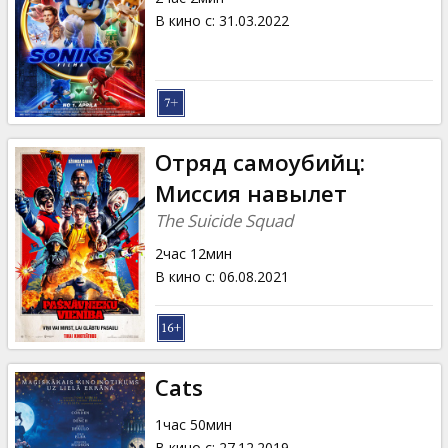
В кино с
:
31.03.2022
Отряд самоубийц:
Миссия навылет
The Suicide Squad
2час 12мин
В кино с
:
06.08.2021
Cats
1час 50мин
В кино с
:
27.12.2019