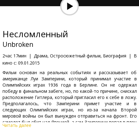
Кинозакуски
B2B
Несломленный
Клуб
Unbroken
2час 17мин
|
Драма, Остросюжетный фильм, Биография
|
В
кино с:
09.01.2015
Фильм основан на реальных событиях и рассказывает об
американце Луи Замперини, который принимал участие в
Олимпийских играх 1936 года в Берлине. Он не одержал
победу в финальном забеге, но, по какой-то причине, снискал
расположение Гитлера, который пригласил его к себе в ложу.
Предполагалось, что Замперини примет участие и в
следующих Олимпийских играх, но из-за начала Второй
мировой войны он был вынужден отправиться на фронт. Его
самолет был сбит над Японией, а сам Замперини попал в плен
Читать далее
к японцам, где пережил многочисленные пытки. Домой он
вернулся уже лишь после окончания войны.