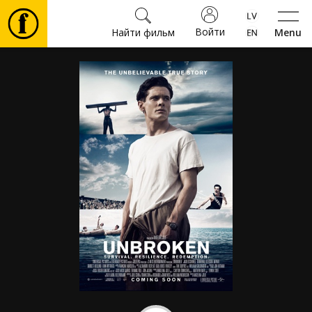
Войти
Найти фильм
Menu
Фильмы
Билеты
Культура
Мероприятия
Новости
Подарки