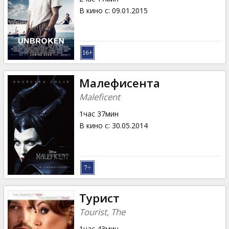
В кино с
:
09.01.2015
Малефисента
Maleficent
1час 37мин
В кино с
:
30.05.2014
Турист
Tourist, The
1час 43мин