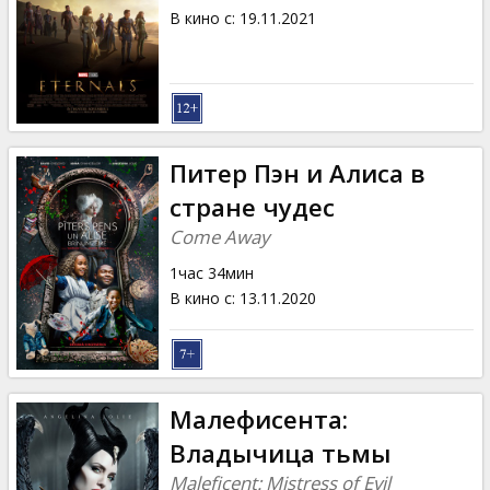
В кино с
:
19.11.2021
Питер Пэн и Алиса в
стране чудес
Come Away
1час 34мин
В кино с
:
13.11.2020
Малефисента:
Владычица тьмы
Maleficent: Mistress of Evil