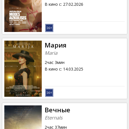
Кинозакуски
В кино с
:
27.02.2026
B2B
Клуб
Мария
Maria
2час 3мин
В кино с
:
14.03.2025
Вечные
Eternals
2час 37мин