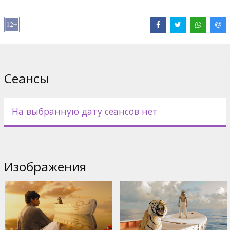
практическом и подсознательном, инстинктивном и волевом.
Приключенческий по форме, познавательный по содержанию
и завораживающе-мистический по ощущению, фильм
воспроизводит незабываемую реальность, в которой дуализм
"добра" и "зла", "физики" и "метафизики" стирается без
остатка.
Сеансы
«Жизнь Пи» — роман, за который его автор, Янн Мартел,
получил Букеровскую премию.
Фильм на английском языке с субтитрами на латышском и
На выбранную дату сеансов нет
русском языках.
Фильм в формате 3D.
* В отдельных кинотеатрах и в формате 2D. Дополнительная
Изображения
информация в репертуарах кинотеатров.
Дистрибьютор:
Forum Cinemas Latvia OU filiāle Latvijā
Pежиссер :
Ang Lee
В ролях:
Suraj Sharma
,
Irrfan Khan
,
Raffe Spall
,
Gérard Depardieu