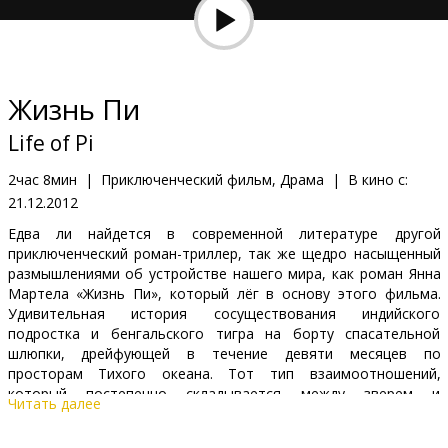
Кинозакуски
B2B
Жизнь Пи
Клуб
Life of Pi
2час 8мин
|
Приключенческий фильм, Драма
|
В кино с:
21.12.2012
Едва ли найдется в современной литературе другой
приключенческий роман-триллер, так же щедро насыщенный
размышлениями об устройстве нашего мира, как роман Янна
Мартела «Жизнь Пи», который лёг в основу этого фильма.
Удивительная история сосуществования индийского
подростка и бенгальского тигра на борту спасательной
шлюпки, дрейфующей в течение девяти месяцев по
просторам Тихого океана. Тот тип взаимоотношений,
который постепенно складывается между зверем и
Читать далее
человеком, нельзя назвать ни дружбой, ни привязанностью.
Это некая странная связь сразу на нескольких уровнях —