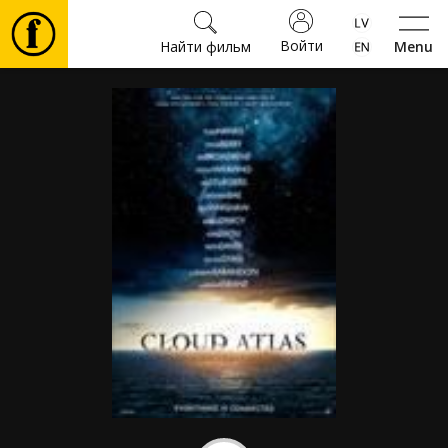
Войти
Найти фильм
Menu
Фильмы
Билеты
Культура
Мероприятия
Новости
Подарки