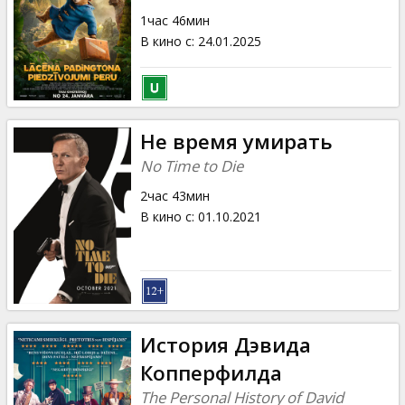
Кинозакуски
1час 46мин
В кино с
:
24.01.2025
B2B
Клуб
Не время умирать
No Time to Die
2час 43мин
В кино с
:
01.10.2021
История Дэвида
Копперфилда
The Personal History of David