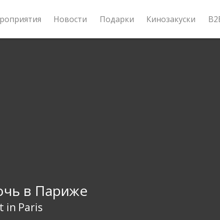
роприятия
Новости
Подарки
Кинозакуски
B2
чь в Париже
 in Paris