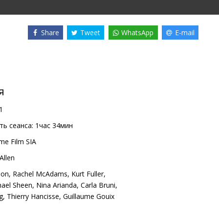
Share
Tweet
WhatsApp
E-mail
я
1
ь сеанса:
1час 34мин
me Film SIA
Allen
son
,
Rachel McAdams
,
Kurt Fuller
,
hael Sheen
,
Nina Arianda
,
Carla Bruni
,
g
,
Thierry Hancisse
,
Guillaume Gouix