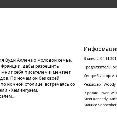
Информаци
В кино с:
04.11.201
я Вуди Аллена о молодой семье,
у Франции, дабы разрешить
Продолжительност
 мнит себя писателем и мечтает
Дистрибьютор:
Ac
дов. По ночам он без своей
по ночной столице, встречаясь со
Pежиссер :
Woody 
ми - Хемингуэем,
В ролях:
Owen Wil
элем...
Mimi Kennedy
,
Mic
Maurice Sonnenber
McAdams, Kathy Bates, Michael
 Brody, Carla Bruni