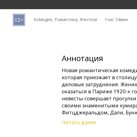
Кинозакуски
Комедия, Романтика, Фэнтези
1час 34мин
B2B
Клуб
Аннотация
Новая романтическая комеди
которая приезжает в столиц
деловые затруднения. Жених
оказаться в Париже 1920-х го
невесты совершает прогулки 
своими знаменитыми кумира
Фитцджеральдом, Дали, Буню
Читать далее
В ролях: Owen Wilson, Rachel 
Sheen, Marion Cotillard, Adrien