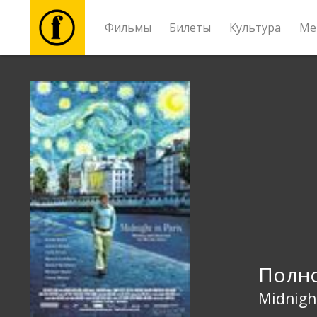
Фильмы
Билеты
Культура
Ме
Фильмы
Билеты
Культура
Мероприятия
Новости
Полно
Подарки
Midnight