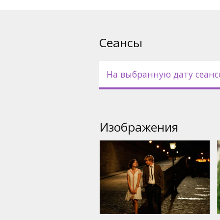
Pежиссёр: Woody Allen
Фильм на английском языке 
Сеансы
русском языках.
На выбранную дату сеанс
Изображения