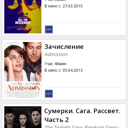
В кино с
:
27.03.2015
Зачисление
Admission
1час 46мин
В кино с
:
05.04.2013
Сумерки. Сага. Рассвет.
Часть 2
The Twilight Saga: Breaking Dawn -