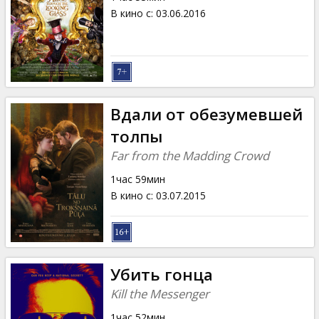
В кино с
:
03.06.2016
Вдали от обезумевшей
толпы
Far from the Madding Crowd
1час 59мин
В кино с
:
03.07.2015
Убить гонца
Kill the Messenger
1час 52мин