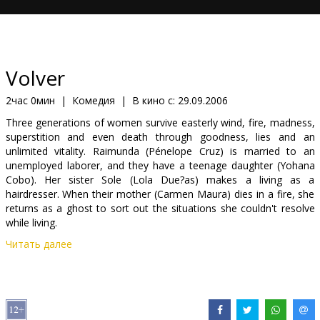
Кинозакуски
B2B
Volver
Клуб
2час 0мин
|
Комедия
|
В кино с:
29.09.2006
Three generations of women survive easterly wind, fire, madness,
superstition and even death through goodness, lies and an
unlimited vitality. Raimunda (Pénelope Cruz) is married to an
unemployed laborer, and they have a teenage daughter (Yohana
Cobo). Her sister Sole (Lola Due?as) makes a living as a
hairdresser. When their mother (Carmen Maura) dies in a fire, she
returns as a ghost to sort out the situations she couldn't resolve
while living.
Читать далее
Cast: Penélope Cruz, Carmen Maura, Lola Duenas, Blanca Portillo,
Yohana Cobo, Chus Lampreave, Leandro Rivera
Directed by: Pedro Almodóvar