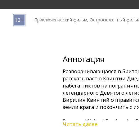
Кинозакуски
Приключенческий фильм, Остросюжетный фильм
B2B
Клуб
Аннотация
Разворачивающаяся в Британ
рассказывает о Квинтии Дие
набега пиктов на пограничны
легендарного Девятого леги
Вирилия Квинтий отправится 
земли врага и покончить с и
В ролях: Michael Fassbender, 
Читать далее
Clarke