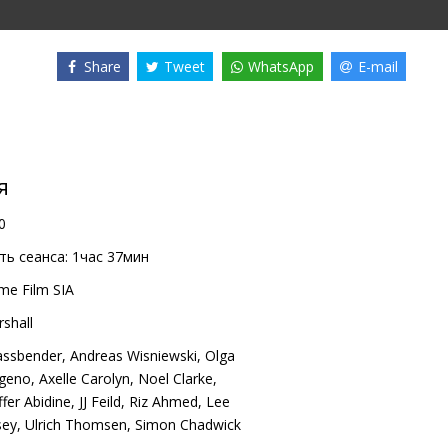
Share
Tweet
WhatsApp
E-mail
я
0
ь сеанса:
1час 37мин
me Film SIA
rshall
assbender
,
Andreas Wisniewski
,
Olga
geno
,
Axelle Carolyn
,
Noel Clarke
,
fer Abidine
,
JJ Feild
,
Riz Ahmed
,
Lee
sey
,
Ulrich Thomsen
,
Simon Chadwick