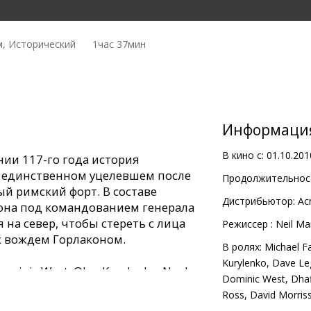
, Исторический
1час 37мин
Информаци
В кино с:
01.10.201
ии 117-го года история
, единственном уцелевшем после
Продолжительност
й римский форт. В составе
Дистрибьютор:
Ac
она под командованием генерала
на север, чтобы стереть с лица
Pежиссер :
Neil Ma
х вождем Горлаконом.
В ролях:
Michael F
Kurylenko
,
Dave Le
Dominic West, Olga Kurylenko, Noel
Dominic West
,
Dhaf
Ross
,
David Morris