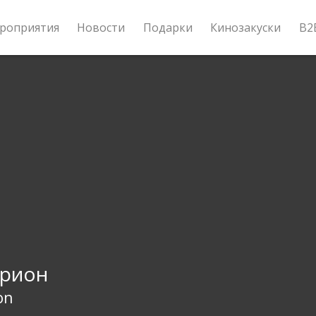
роприятия
Новости
Подарки
Кинозакуски
B2
урион
on