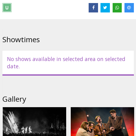
Distributor:
Sudden Lights
Director:
Uģis Olte
,
Aleksandrs Okonovs
,
Kārlis Zemītis
Links:
Facebook
Showtimes
No shows available in selected area on selected
date.
Gallery