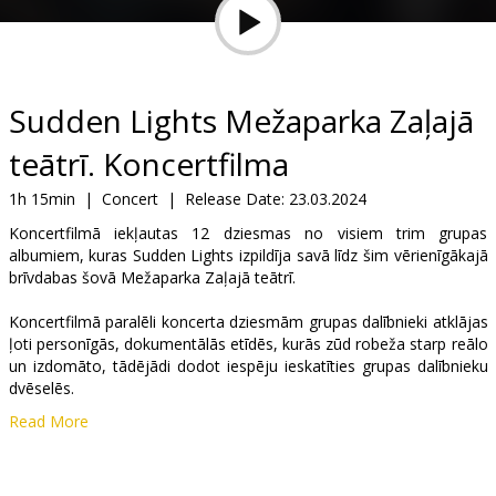
Gift
cards
Cinema
Sudden Lights Mežaparka Zaļajā
snacks
teātrī. Koncertfilma
B2B
1h 15min
|
Concert
|
Release Date:
23.03.2024
Koncertfilmā iekļautas 12 dziesmas no visiem trim grupas
albumiem, kuras Sudden Lights izpildīja savā līdz šim vērienīgākajā
Cinema
brīvdabas šovā Mežaparka Zaļajā teātrī.
Club
Koncertfilmā paralēli koncerta dziesmām grupas dalībnieki atklājas
ļoti personīgās, dokumentālās etīdēs, kurās zūd robeža starp reālo
un izdomāto, tādējādi dodot iespēju ieskatīties grupas dalībnieku
dvēselēs.
Read More
Filma latviešu valodā.