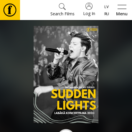
Log In
Search Films
Menu
Movies
🎵
Tickets
Culture
Events
News