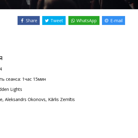
Share
Tweet
WhatsApp
E-mail
я
4
ь сеанса:
1час 15мин
dden Lights
te
,
Aleksandrs Okonovs
,
Kārlis Zemītis