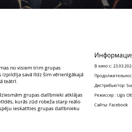
Информаци
В кино с:
23.03.202
smas no visiem trim grupas
zpildīja savā līdz šim vērienīgākajā
Продолжительност
 teātrī.
Дистрибьютор:
Su
 dziesmām grupas dalībnieki atklājas
Pежиссер :
Uģis Ol
tīdēs, kurās zūd robeža starp reālo
Сайты:
Facebook
spēju ieskatīties grupas dalībnieku