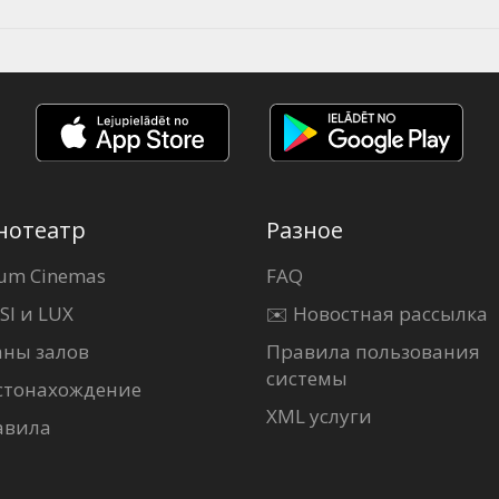
нотеатр
Разное
um Cinemas
FAQ
SI и LUX
✉️ Новостная рассылка
аны залов
Правила пользования
системы
стонахождение
XML услуги
авила