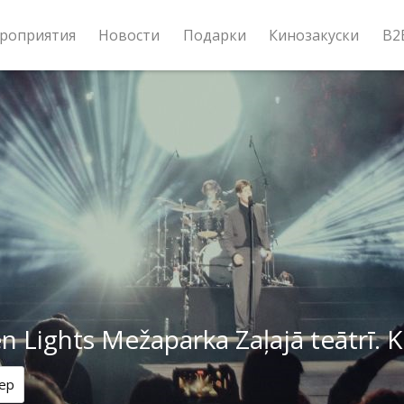
роприятия
Новости
Подарки
Кинозакуски
B2
 Lights Mežaparka Zaļajā teātrī. 
ер