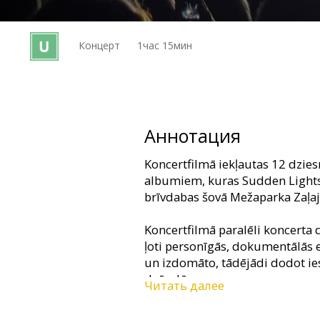
Кинозакуски
Концерт
1час 15мин
B2B
Клуб
Аннотация
Koncertfilmā iekļautas 12 dzie
albumiem, kuras Sudden Lights i
brīvdabas šovā Mežaparka Zaļajā
Koncertfilmā paralēli koncerta
ļoti personīgās, dokumentālās e
un izdomāto, tādējādi dodot ie
dvēselēs.
Читать далее
Filma latviešu valodā.