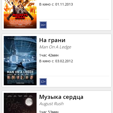
В кино с
:
01.11.2013
На грани
Man On A Ledge
1час 42мин
В кино с
:
03.02.2012
Музыка сердца
August Rush
1час 53мин