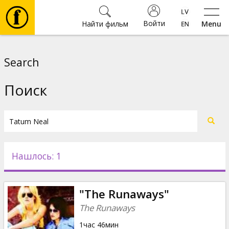
Войти
Найти фильм
Menu
Фильмы
Search
Билеты
Поиск
Культура
Мероприятия
Нашлось: 1
Новости
"The Runaways"
Подарки
The Runaways
1час 46мин