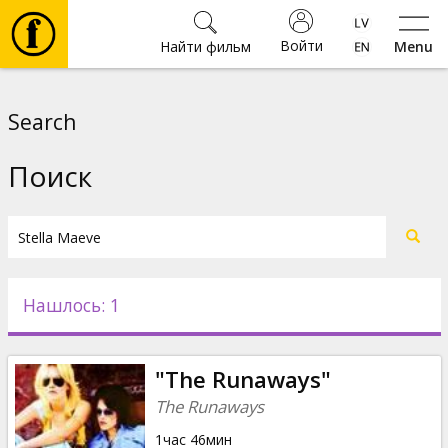
Войти
Найти фильм
Menu
Фильмы
Search
Билеты
Поиск
Культура
Мероприятия
Нашлось: 1
Новости
"The Runaways"
Подарки
The Runaways
1час 46мин