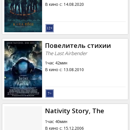
Кинозакуски
В кино с
:
14.08.2020
B2B
Клуб
Повелитель стихии
The Last Airbender
1час 42мин
В кино с
:
13.08.2010
Nativity Story, The
1час 40мин
В кино с
:
15.12.2006