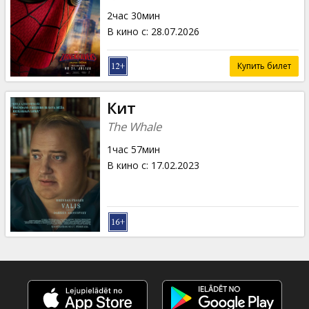
Кинозакуски
2час 30мин
В кино с
:
28.07.2026
B2B
Купить билет
Клуб
Кит
The Whale
1час 57мин
В кино с
:
17.02.2023