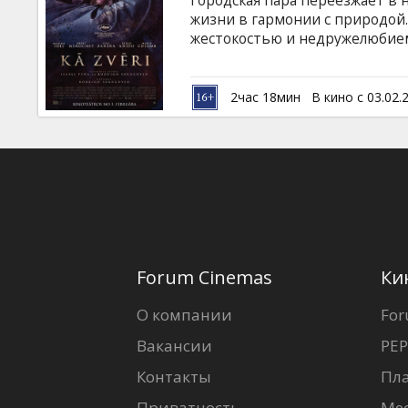
Городская пара переезжает в
Кинозакуски
жизни в гармонии с природой.
жестокостью и недружелюбием
непредотвратимым последств
B2B
языках с субтитрами на латышс
2час 18мин
В кино с 03.02.
Клуб
Forum Cinemas
Ки
О компании
For
Вакансии
PEP
Контакты
Пл
Приватность
Ме