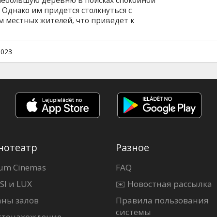
 небольшую деревню в поисках спокойной
 Однако им придется столкнуться с
 местных жителей, что приведет к
иям. Фильм на французском и испанском
ком и русском языках.
2023
нотеатр
Разное
um Cinemas
FAQ
SI и LUX
✉️ Новостная рассылка
аны залов
Правила пользования
системы
стонахождение