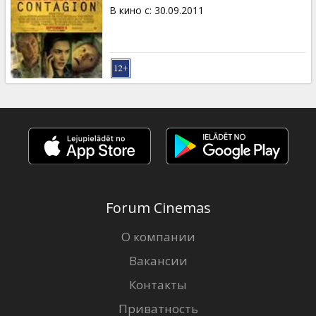
Кинозакуски
В кино с
:
30.09.2011
B2B
Клуб
Forum Cinemas
О компании
Вакансии
Контакты
Приватность