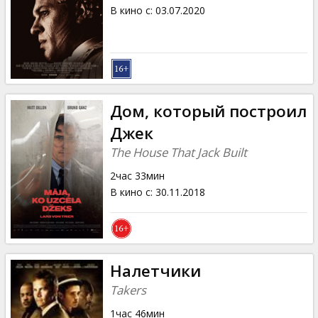
Кинозакуски
В кино с
:
03.07.2020
B2B
Клуб
Дом, который построил
Джек
The House That Jack Built
2час 33мин
В кино с
:
30.11.2018
Налетчики
Takers
1час 46мин