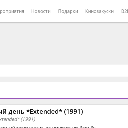
роприятия
Новости
Подарки
Кинозакуски
B2
й день *Extended* (1991)
xtended* (1991)