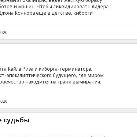
ерный апокалипсис, ведeт жесткую борьбу
ботов и машин. Чтобы ликвидировать лидера
Джона Коннора ещё в детстве, киборги
а-прототипa. Первому в 1984 г. это сделать
 модель Т-1000, изготовлен из сплавa,
му, в 1995 г. начинает преследовать Джона и
2026
ого лидера люди будущего посылают другого
ийском языке с субтитрами на латышском и
та Кайла Риза и киборга-терминатора,
ст-апокалиптического будущего, где миром
овечество находится на грани вымирания.
 по имени Сара Коннор, чей ещё нерождённый
ну человечества с машинами. Цель Риза:
рминатора любой ценой. Фильм на английском
2026
ом и русском языках.
е судьбы