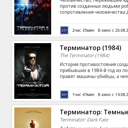
Человечество, пережившее яд
Кинозакуски
против созданных людьми ро
сопротивления человечества 
посылают в прошлое два робот
B2B
не удалось. Более продвинутая
который позволяет менять фор
2час 35мин
В кино с 20.08.
его мать Сару. Спасать молод
Клуб
терминаторa... Фильм на англ
Терминатор (1984)
русском языках.
The Terminator (1984)
История противостояния солда
прибывших в 1984-й год из по
правят машины-убийцы, а чел
Цель киборга: убить девушку
сын к 2029 году выиграет вой
спасти Сару и остановить Те
1час 47мин
В кино с 14.08.
языке с субтитрами на латышск
Терминатор: Темны
Terminator: Dark Fate