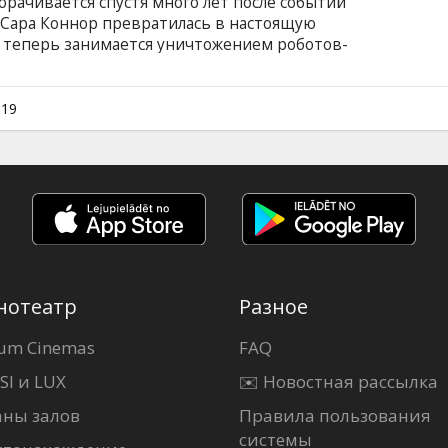
рачивается спустя много лет после событий
. Сара Коннор превратилась в настоящую
 теперь занимается уничтожением роботов-
а, что главное — это не дать им добраться до
ани Рамос, от выживания которой также
Вместе с ней в бой вступает и загадочная
019
ны. Фильм на английском языке с субтитрами
.
нотеатр
Разное
um Cinemas
FAQ
SI и LUX
✉️ Новостная рассылка
аны залов
Правила пользования
системы