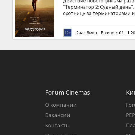
Действие нового фильма разво
"Терминатор 2: Судный день"
охотницу за терминаторами и
убийц из будущего. Она считал
Джона, но теперь появилась Д
зависит судьба человечества. 
2час 8мин
В кино с 01.11.2
Грейс, смесь человека и маши
на латышском и русском языках
Forum Cinemas
Ки
О компании
For
Вакансии
PEP
Контакты
Пл