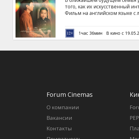
В ближайшем будущем семья р
Кинозакуски
того, как их искусственный и
Фильм на английском языке с
B2B
1час 36мин
В кино с 19.05.
Клуб
Forum Cinemas
Ки
О компании
For
Вакансии
PEP
Контакты
Пл
Приватность
Ме