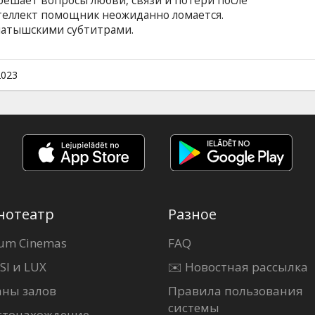
ешает вопросы любви, связи и потери после
нтеллект помощник неожиданно ломается.
 латышскими субтитрами.
2023
нотеатр
Разное
um Cinemas
FAQ
SI и LUX
✉️ Новостная рассылка
аны залов
Правила пользования
системы
стонахождение