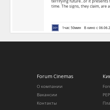
terrifying future…or it presents 
time. The signs, they claim, are 
the list goes on.
1час 50мин
В кино с 06.06.
Forum Cinemas
Ки
О компании
For
Вакансии
PEP
Контакты
Пл