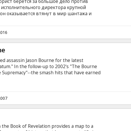
рист берется за большое дело против
о исполнительного директора крупной
он оказывается втянут в мир шантажа и
ом языке с субтитрами на латышском и
2016
he
ed assassin Jason Bourne for the latest
tum." In the follow-up to 2002's "The Bourne
e Supremacy"--the smash hits that have earned
ox office--acclaimed director Paul Greengrass
acy") joins returning cast members Julia Stiles
 David Strathairn and Paddy Considine. All he
d, Jason Bourne is now hunted by the people who
2007
the Book of Revelation provides a map to a