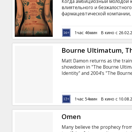
Когда амбициозный молодой ю
влиятельного и безжалостног
фармацевтической компании, 
коррупции. Фильм на английск
русском языках.
1час 46мин
В кино с 26.02.
Bourne Ultimatum, T
Matt Damon returns as the train
showdown in "The Bourne Ultima
Identity" and 2004's "The Bourn
over $500 million at the global b
("United 93," "The Bourne Suprem
and Joan Allen and new additions
wanted was to disappear. Instea
1час 54мин
В кино с 10.08.
made him what he is.
Omen
Many believe the prophecy from 