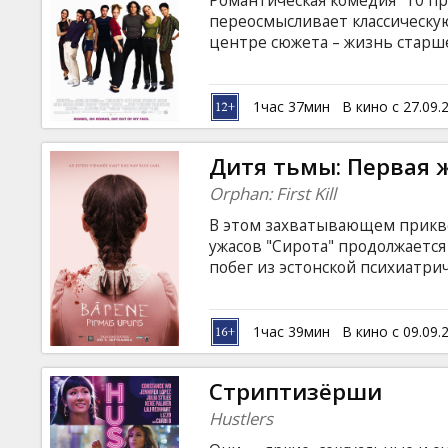
Pомантическая комедия "10 п
Кинозакуски
переосмысливает классическу
центре сюжета – жизнь старш
отличается острым умом и не
B2B
Бьянка мечтает о свиданиях, 
младшая сможет встречаться с 
1час 37мин
В кино с 27.09.
пригласит старшую. Задача ос
Клуб
романтические отношения. В
Дитя тьмы: Первая 
берется "укротить" неприступ
Orphan: First Kill
В этом захватывающем прикв
ужасов "Сирота" продолжается
побег из эстонской психиатри
под видом пропавшей без вес
неожиданный поворот, сталки
сделать все, чтобы защитить 
1час 39мин
В кино с 09.09.
любой ценой. Фильм на англий
русском языках.
Стриптизёрши
Hustlers