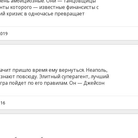
 очень амбициозные. Они — танцовщицы
енты которого — известные финансисты с
кий кризис в одночасье превращает
подруги по несчастью жаждут отомстить. Они
как вернуть потерянные деньги, чтобы снова
изнь, и отплатить биржевым гениям, оставив
2019
ийском языке с субтитрами на латышском и
начит пришло время ему вернуться. Неаполь,
знают повсюду. Элитный суперагент, лучший
 игра пойдет по его правилам. Он — Джейсон
ыке с субтитрами на латышском и русском
016