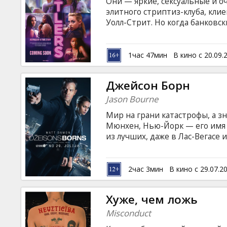
Они — яркие, сексуальные и
элитного стриптиз-клуба, кли
Уолл-Стрит. Но когда банковс
накопления девушек в пыль, 
разрабатывают дерзкий план 
вести роскошную гламурную ж
1час 47мин
В кино с 20.09.
тех без гроша. Фильм на англ
русском языках.
Джейсон Борн
Jason Bourne
Мир на грани катастрофы, а з
Мюнхен, Нью-Йорк — его имя 
из лучших, даже в Лас-Вегасе
Борн. Фильм на английском яз
языках.
2час 3мин
В кино с 29.07.2
Хуже, чем ложь
Misconduct