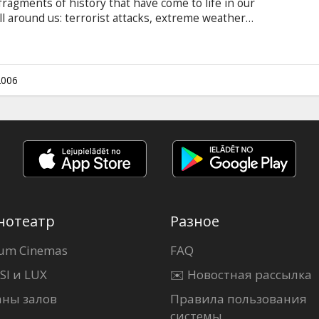
fragments of history that have come to life in our
all around us: terrorist attacks, extreme weather…
2006
нотеатр
Разное
um Cinemas
FAQ
SI и LUX
✉️ Новостная рассылка
аны залов
Правила пользования
системы