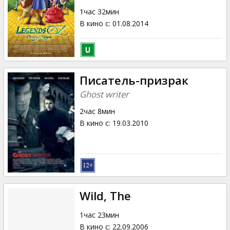
Кинозакуски
1час 32мин
В кино с
:
01.08.2014
B2B
Клуб
Писатель-призрак
Ghost writer
2час 8мин
В кино с
:
19.03.2010
Wild, The
1час 23мин
В кино с
:
22.09.2006