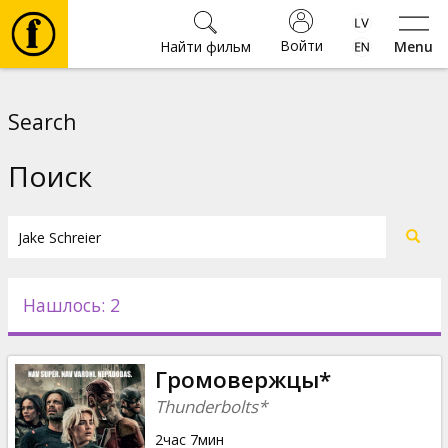
Войти
Найти фильм
Menu
Фильмы
Search
Билеты
Поиск
Культура
Мероприятия
Нашлось: 2
Новости
Громовержцы*
Подарки
Thunderbolts*
2час 7мин