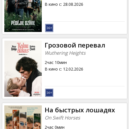
Кинозакуски
В кино с
:
28.08.2026
B2B
Клуб
Грозовой перевал
Wuthering Heights
2час 10мин
В кино с
:
12.02.2026
На быстрых лошадях
On Swift Horses
2час 0мин