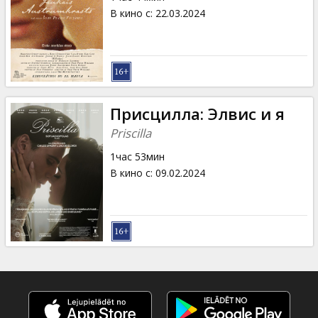
В кино с
:
22.03.2024
Присцилла: Элвис и я
Priscilla
1час 53мин
В кино с
:
09.02.2024