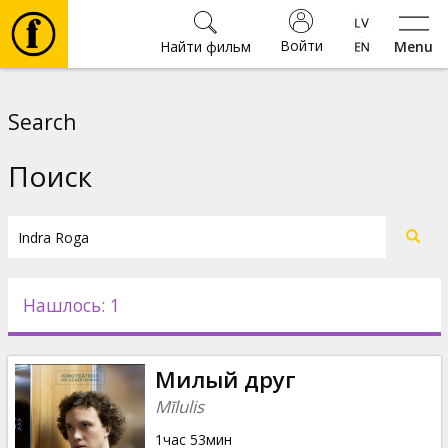
Войти
Найти фильм
Menu
Фильмы
Search
Билеты
Поиск
Культура
Мероприятия
Нашлось: 1
Новости
Mилый друг
Подарки
Mīlulis
1час 53мин