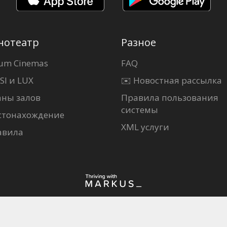
нотеатр
Разное
um Cinemas
FAQ
SI и LUX
✉️ Новостная рассылка
аны залов
Правила пользования
системы
стонахождение
XML услуги
авила