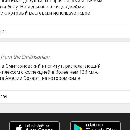
зависимая девушка, которая никому и ничему
свободу. Но и для нее в лице Джейми
ик, который мастерски использует свое
тказно действующее, как на девушек, так и
фармацевтического мира. И вот вскоре оба
 действие самого сильного наркотика —
2011
 from the Smithsonian
 в Смитсоновский институт, располагающий
лексом с коллекцией в более чем 136 млн.
а Амелии Эрхарт, на котором она в
беспосадочный полет над Атлантикой, до
не и фотографий ярко-красных шлепанец
ра.
2009