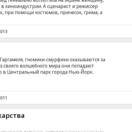
ед гениально воплотила на экране женщину,
в киноиндустрии. А сценарист и режиссер
0х, при помощи костюмов, причесок, грима, а
о монтажа! Линда Лавлейс - вся ее жизнь
чшая из прихожанок Бронкса с пуританскими
 кассовом порно фильме «Глубокая глотка» и
2013
 права женщин.
 Гаргамеля, гномики-смурфики оказываются за
з своего волшебного мира они попадают
о в Центральный парк города Нью-Йорк.
ым смурфикам предстоит отыскать дорогу
ргамеля. Доступен и в формате 3D. Фильм
шском языке.
2011
карства