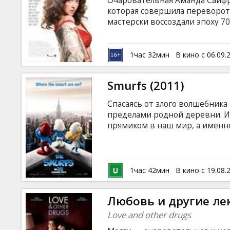
Очаровательная Аманда Сайфр
Кинозакуски
которая совершила переворот 
мастерски воссоздали эпоху 7
главное идеально выполненног
B2B
соткана из противоречий - лу
взглядами, снимается в самом
1час 32мин
В кино с 06.09.
всю жизнь активно борется за
Клуб
Smurfs (2011)
Спасаясь от злого волшебника
пределами родной деревни. И
прямиком в наш мир, а именн
Теперь маленьким, но отважн
домой и не попасть в лапы Га
дублирован на русском и латы
1час 42мин
В кино с 19.08.
Любовь и другие ле
Love and other drugs