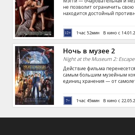
Мэгги — очаровательная и не
не позволит ограничить свою 
находится достойный противн
обаяние, равным образом безо
на клиентов из беспощадного 
обнаруживают, что попали под
1час 52мин
В кино с 14.01.
любви.
Ночь в музее 2
Night at the Museum 2: Escape
Действие фильма перенесется
самым большим музейным комп
единиц хранения — от самолет
одиночестве совершила свой 
протоколов по делу Аль Капо
Дороти и шезлонга Арчи Банке
1час 45мин
В кино с 22.05.