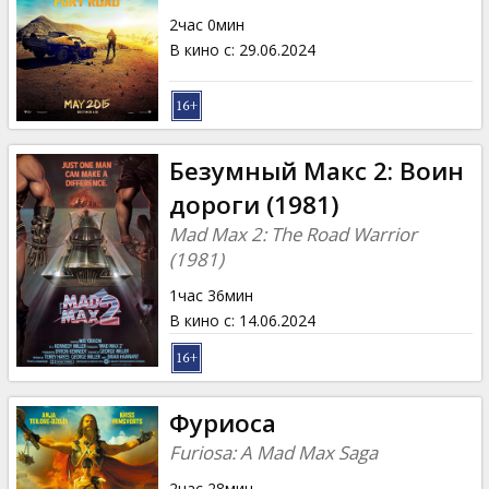
Кинозакуски
2час 0мин
В кино с
:
29.06.2024
B2B
Клуб
Безумный Макс 2: Воин
дороги (1981)
Mad Max 2: The Road Warrior
(1981)
1час 36мин
В кино с
:
14.06.2024
Фуриоса
Furiosa: A Mad Max Saga
2час 28мин