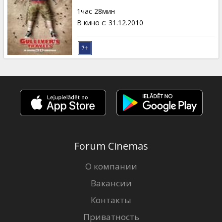
Кинозакуски
1час 28мин
В кино с
:
31.12.2010
B2B
Клуб
Forum Cinemas
О компании
Вакансии
Контакты
Приватность