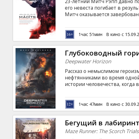
23-летний Митч Рэпп давно по
его невеста погибает в резу
Митч оказывается завербован
выявлению и уничтожению тер
берется ветеран Холодной вой
на первый взгляд, случайных 
1час 51мин
В кино с 15.09.
объекты, и вскоре выясняется,
предотвращение Третьей мир
Глубоководный гор
английском языке с субтитрам
Deepwater Horizon
Рассказ о немыслимом герои
нефтянниками во время одной
истории человечества, когда в
крупная нефтяная платформа
невероятное мужество, чтобы 
английском языке с субтитрам
1час 47мин
В кино с 30.09.
Бегущий в лабиринт
Maze Runner: The Scorch Trials