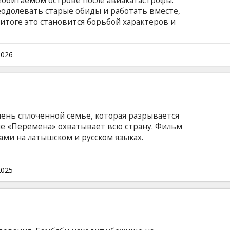
еобитаемом острове после авиакатастрофы.
еодолевать старые обиды и работать вместе,
итоге это становится борьбой характеров и
ми. Фильм на английском языке с субтитрами
.
2026
ень сплоченной семье, которая разрывается
ие «Перемена» охватывает всю страну. Фильм
ами на латышском и русском языках.
2025