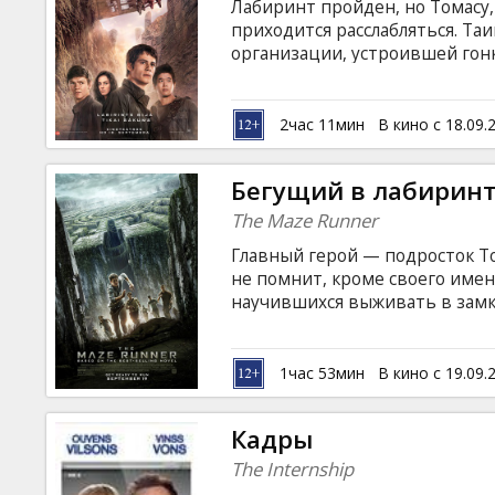
Лабиринт пройден, но Томасу,
приходится расслабляться. Т
организации, устроившей гон
смертельно опасные испытания
пустыне и встреча с жертвам
буйным нравом и непредсказ
2час 11мин
В кино с 18.09.
языке с субтитрами на латышск
Бегущий в лабирин
The Maze Runner
Главный герой — подросток То
не помнит, кроме своего имен
научившихся выживать в замк
прибывает новый мальчик. Гр
года. Они кормятся тем, что у
выход из лабиринта, окружаю
1час 53мин
В кино с 19.09.
появляется девочка в состоян
субтитрами на латышском и ру
Кадры
The Internship