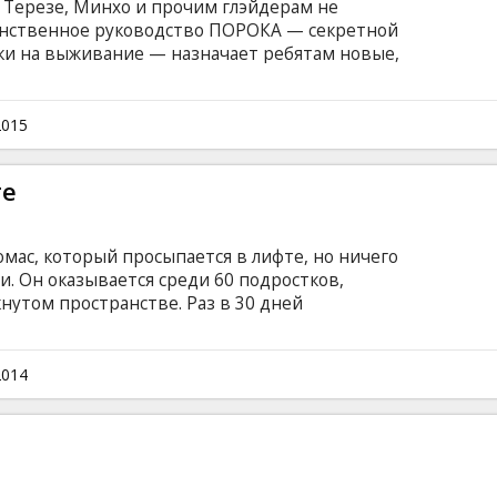
 Терезе, Минхо и прочим глэйдерам не
аинственное руководство ПОРОКА — секретной
ки на выживание — назначает ребятам новые,
. На сей раз их ждет переход по раскаленной
и неизлечимой болезни, которые отличаются
уемым поведением. Фильм на английском
2015
ом и русском языках.
те
мас, который просыпается в лифте, но ничего
и. Он оказывается среди 60 подростков,
нутом пространстве. Раз в 30 дней
уппа ребят проживает в "Приюте" уже два
дается вырастить на земле, и пытаются найти
щего их место жительства. Но однажды
2014
ии комы… Фильм на английском языке с
сском языках.