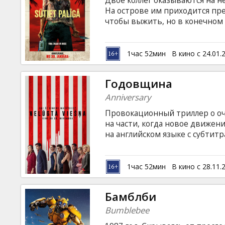
Двое коллег оказываются на н
Кинозакуски
На острове им приходится пр
чтобы выжить, но в конечном 
умов за шанс выбраться живы
B2B
на латышском и русском языках
1час 52мин
В кино с 24.01.
Клуб
Годовщина
Anniversary
Провокационный триллер о оч
на части, когда новое движен
на английском языке с субтитр
1час 52мин
В кино с 28.11.
Бамблби
Bumblebee