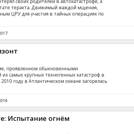
терял своих родителей в автокатастрофе, а
льтате теракта. Движимый жаждой мщения,
ным ЦРУ для участия в тайных операциях по
рористических ячеек. За его обучение
ны Стэн Хёрли. Вместе они расследуют серию,
нападений на военные и гражданские
2017
 что они - единственная надежда на
овой войны на Ближнем Востоке. Фильм на
изонт
и на латышском и русском языках.
зме, проявленном обыкновенными
 из самых крупных техногенных катастроф в
 2010 году в Атлантическом океане загорелась
. Оставшимся вживых пришлось проявить
вернуться к своим близким. Фильм на
и на латышском и русском языках.
2016
е: Испытание огнём