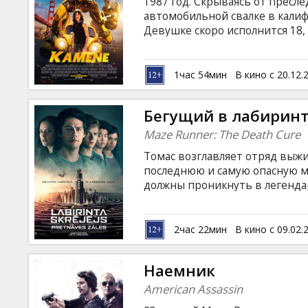
1987 год. Скрываясь от пресл
автомобильной свалке в калиф
Девушке скоро исполнится 18,
именно она наталкивается на 
Приведя его в чувство, Чарли 
простой желтый Фольксваген 
1час 54мин
В кино с 20.12.
субтитрами на латышском и ру
Бегущий в лабиринт
Maze Runner: The Death Cure
Томас возглавляет отряд выж
последнюю и самую опасную ми
должны проникнуть в легенда
лабиринт, контролируемый ПО
то получит ответы на все воп
попадания в лабиринт. Фильм 
2час 22мин
В кино с 09.02.
латышском и русском языках.
Наемник
American Assassin