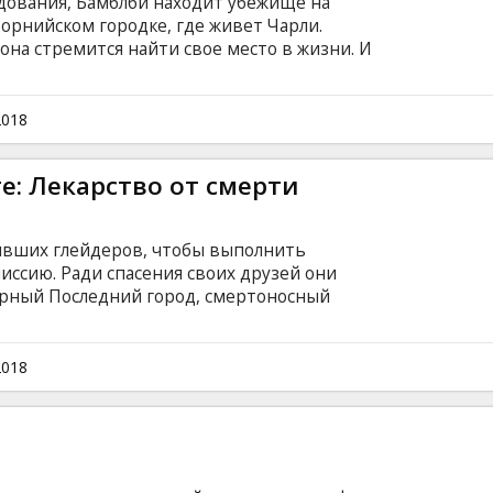
едования, Бамблби находит убежище на
орнийском городке, где живет Чарли.
 она стремится найти свое место в жизни. И
покореженного и сломленного Бамблби.
моментально осознает: на ее пути оказался не
Жук… Фильм на английском языке с
2018
сском языках.Сеансы в формате 2D и 3D.
е: Лекарство от смерти
ивших глейдеров, чтобы выполнить
ссию. Ради спасения своих друзей они
рный Последний город, смертоносный
РОКом. Каждый, кто выживет там, наконец-
росы, которые мучили глейдеров с момента
на английском языке с субтитрами на
2018