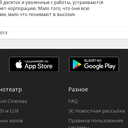
 десяток и уволенные с работы, устраиваются
ет-корпорацию. Мало того, что они всю
и, мало что понимают в высоких
ство вдвое моложе их и во столько же раз
кой-никакой опыт помогут даже в самых
английском языке с субтитрами на латышском
2013
нотеатр
Разное
um Cinemas
FAQ
SI и LUX
✉️ Новостная рассылка
аны залов
Правила пользования
системы