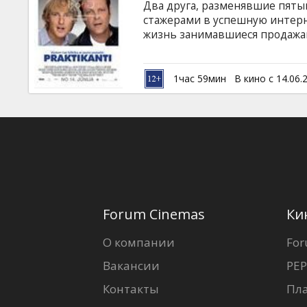
Два друга, разменявшие пятый
стажерами в успешную интерн
жизнь занимавшиеся продажам
технологиях, так еще и началь
непонятнее. Но выдержка и ка
сложных ситуациях. Фильм на 
1час 59мин
В кино с 14.06.
и русском языках.
Forum Cinemas
Ки
О компании
For
Вакансии
PEP
Контакты
Пл