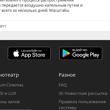
мительного процесса распространения
й передается воздушно-капельным путем и
 всего за несколько дней. Масштабы
ики всего мира пытаются как можно скорее
панику, распространяющуюся куда
 а обычные люди пытаются выжить в
2011
ебя.
нотеатр
Разное
um Cinemas
FAQ
SI и LUX
✉️ Новостная рассылка
аны залов
Правила пользования
системы
стонахождение