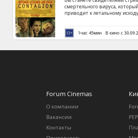
Вы станете свидетелями стре
Кинозакуски
смертельного вируса, которы
приводит к летальному исходу
эпидемии быстро растут. Мед
B2B
найти лекарство и подавить 
стремительней самого вирус,
1час 45мин
В кино с 30.09.
обществе, где каждый сам за с
Клуб
Forum Cinemas
Ки
О компании
For
Вакансии
PEP
Контакты
Пл
Приватность
Ме