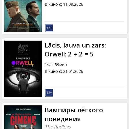
Кинозакуски
В кино с
:
11.09.2026
B2B
Клуб
Lācis, lauva un zars:
Orwell: 2 + 2 = 5
1час 59мин
В кино с
:
21.01.2026
Вампиры лёгкого
поведения
The Radleys