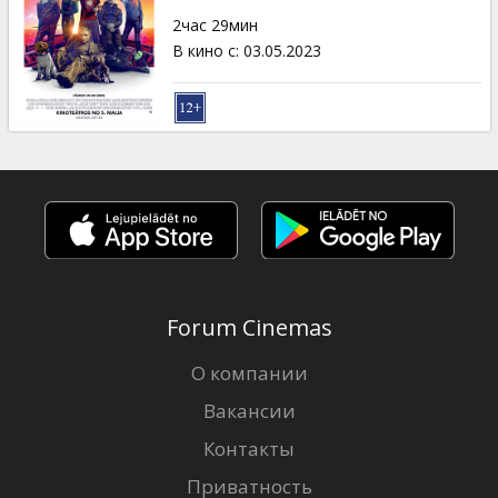
Кинозакуски
2час 29мин
В кино с
:
03.05.2023
B2B
Клуб
Forum Cinemas
О компании
Вакансии
Контакты
Приватность