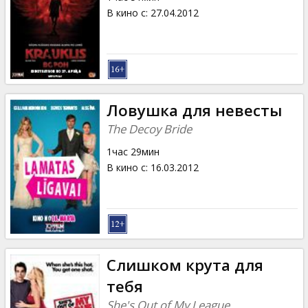
В кино с
:
27.04.2012
Ловушка для невесты
The Decoy Bride
1час 29мин
В кино с
:
16.03.2012
Слишком крута для
тебя
She's Out of My League