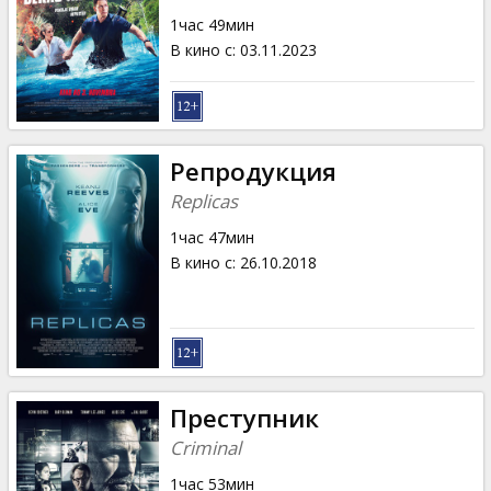
Кинозакуски
1час 49мин
В кино с
:
03.11.2023
B2B
Клуб
Репродукция
Replicas
1час 47мин
В кино с
:
26.10.2018
Преступник
Criminal
1час 53мин