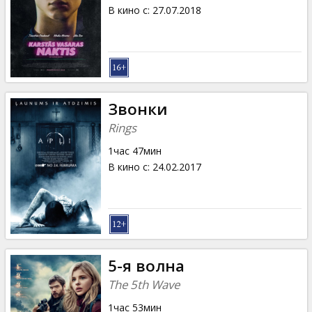
Кинозакуски
В кино с
:
27.07.2018
B2B
Клуб
Звонки
Rings
1час 47мин
В кино с
:
24.02.2017
5-я волна
The 5th Wave
1час 53мин