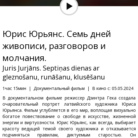
Кинозакуски
B2B
Юрис Юрьянс. Семь дней
Клуб
живописи, разговоров и
молчания.
Juris Jurjāns. Septiņas dienas ar
gleznošanu, runāšanu, klusēšanu
1час 15мин
|
Документальный фильм
|
В кино с:
05.05.2024
В документальном фильме режиссер Дзинтра Гека создала
очаровательный портрет латвийского художника Юриса
Юрьянса. Фильм углубляется в его мир, воплощая визуально
богатое повествование о свободе в искусстве, жизненной
энергии и виртуозности. Юрис Юрьянс, как всегда, выбирает
красоту ведущей темой своего художника и отказывается
подчиняться правилам, диктуемым старостью. Он