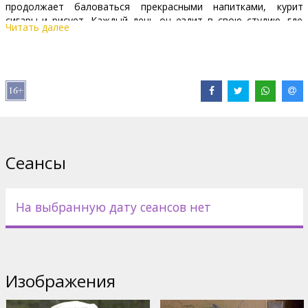
продолжает баловаться прекрасными напитками, курит
сигары и рисует. Каждый день он ездит в свою студию, где
Читать далее
находит утешение в своих полотнах.
Фильм на латышском языке.
Дистрибьютор:
Baltic Content Media
Pежиссер :
Dzintra Geka
Сеансы
На выбранную дату сеансов нет
Изображения