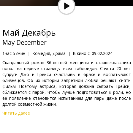
Кинозакуски
B2B
Май Декабрь
Клуб
May December
1час 57мин
|
Комедия, Драма
|
В кино с:
09.02.2024
Скандальный роман 36-летней женщины и старшеклассника
попал на первые страницы всех таблоидов. Спустя 20 лет
супруги Джо и Грейси счастливы в браке и воспитывают
близнецов. Об их истории запретной любви решают снять
фильм. Поэтому актриса, которая должна сыграть Грейси,
сближается с парой, чтобы лучше подготовиться к роли, но
её появление становится испытанием для пары даже после
долгой совместной жизни.
Читать далее
Фильм на английском языке с субтитрами на латышском и
русском языках.