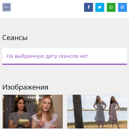
Дистрибьютор:
Acme Film SIA
Pежиссер :
Todd Haynes
В ролях:
Natalie Portman
,
Julianne Moore
,
Charles Melton
Сайты:
IMDB
Сеансы
На выбранную дату сеансов нет
Изображения