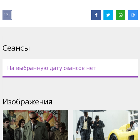
Pежиссер :
Michael Mann
В ролях:
Adam Driver
,
Penélope Cruz
,
Shailene Woodley
,
Patrick
Dempsey
,
Jack O'Connell
Сайты:
IMDB
Сеансы
На выбранную дату сеансов нет
Изображения