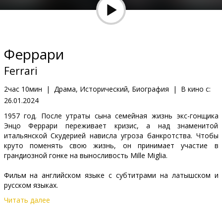
Кинозакуски
B2B
Феррари
Клуб
Ferrari
2час 10мин
|
Драма, Исторический, Биография
|
В кино с:
26.01.2024
1957 год. После утраты сына семейная жизнь экс-гонщика
Энцо Феррари переживает кризис, а над знаменитой
итальянской Скудерией нависла угроза банкротства. Чтобы
круто поменять свою жизнь, он принимает участие в
грандиозной гонке на выносливость Mille Miglia.
Фильм на английском языке с субтитрами на латышском и
русском языках.
Читать далее
Дистрибьютор:
Acme Film SIA