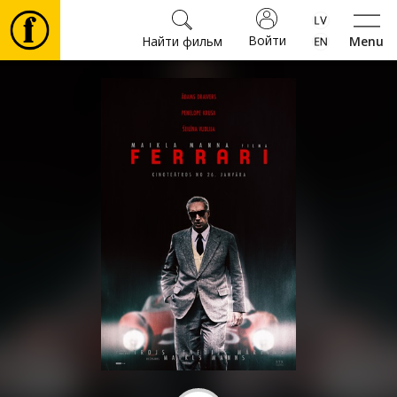
Войти
Найти фильм
Menu
Фильмы
Билеты
Культура
Мероприятия
Новости
Подарки