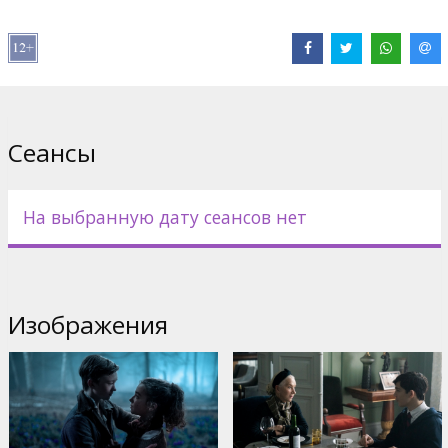
В ролях:
Helen Mirren
,
Gillian Anderson
,
Ariella Glaser
,
Orlando
Schwerdt
,
Olivia Ross
,
Bryce Gheisar
Сайты:
IMDB
,
Facebook
,
Официальная страница
Сеансы
На выбранную дату сеансов нет
Изображения