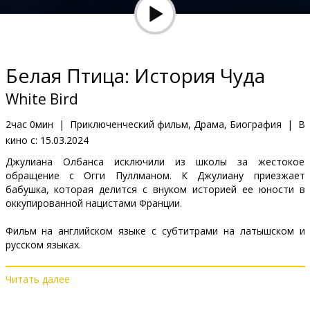
Кинозакуски
B2B
Белая Птица: История Чуда
Клуб
White Bird
2час 0мин
|
Приключенческий фильм, Драма, Биография
|
В
кино с:
15.03.2024
Джулиана Олбанса исключили из школы за жестокое
обращение с Огги Пуллманом. К Джулиану приезжает
бабушка, которая делится с внуком историей ее юности в
оккупированной нацистами Франции.
Фильм на английском языке с субтитрами на латышском и
русском языках.
Читать далее
Дистрибьютор:
Acme Film SIA
Pежиссер :
Marc Forster