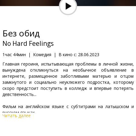
Кинозакуски
B2B
Без обид
Клуб
No Hard Feelings
1час 44мин
|
Комедия
|
В кино с:
28.06.2023
Главная героиня, испытывающая проблемы в личной жизни,
вынуждена откликнуться на необычное объявление в
интернете, размещенное заботливыми матерью и отцом
замкнутого и социально неуклюжего подростка, которому
скоро предстоит поступить в колледж и впервые потерять
девственность...
Фильм на английском языке с субтитрами на латышском и
русском языках.
Читать далее
Дистрибьютор:
Acme Film SIA