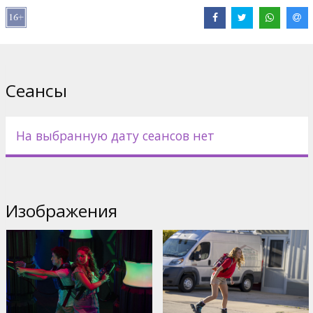
Pежиссер :
Gene Stupnitsky
В ролях:
Jennifer Lawrence
,
Andrew Barth Feldman
,
Laura
Benanti
,
Natalie Morales
,
Matthew Broderick
Сайты:
IMDB
,
Официальный сайт
,
Facebook
Сеансы
На выбранную дату сеансов нет
Изображения