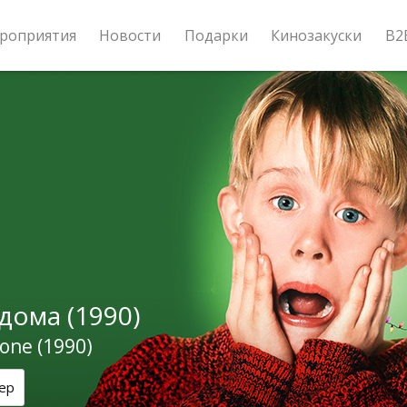
роприятия
Новости
Подарки
Кинозакуски
B2
дома (1990)
one (1990)
ер