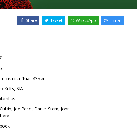
Share
Tweet
WhatsApp
E-mail
я
5
ь сеанса:
1час 43мин
o Kults, SIA
olumbus
Culkin
,
Joe Pesci
,
Daniel Stern
,
John
'Hara
book