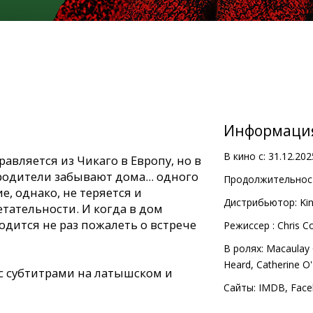
Информаци
В кино с:
31.12.202
авляется из Чикаго в Европу, но в
родители забывают дома... одного
Продолжительност
е, однако, не теряется и
Дистрибьютор:
Kin
тательности. И когда в дом
одится не раз пожалеть о встрече
Pежиссер :
Chris C
В ролях:
Macaulay 
Heard
,
Catherine O
с субтитрами на латышском и
Сайты:
IMDB
,
Face