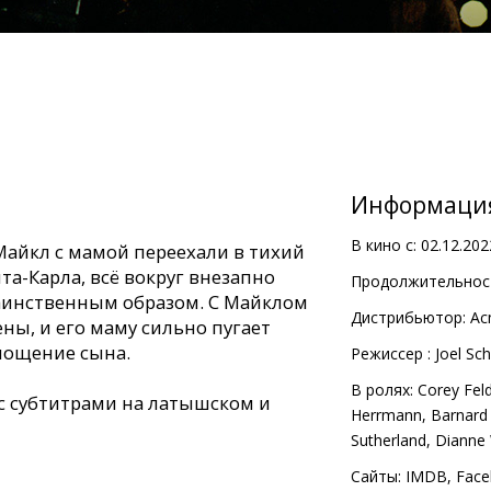
Информаци
В кино с:
02.12.202
 Майкл с мамой переехали в тихий
а-Карла, всё вокруг внезапно
Продолжительност
аинственным образом. С Майклом
Дистрибьютор:
Ac
ны, и его маму сильно пугает
лощение сына.
Pежиссер :
Joel Sc
В ролях:
Corey Fe
с субтитрами на латышском и
Herrmann
,
Barnard
Sutherland
,
Dianne 
Сайты:
IMDB
,
Face