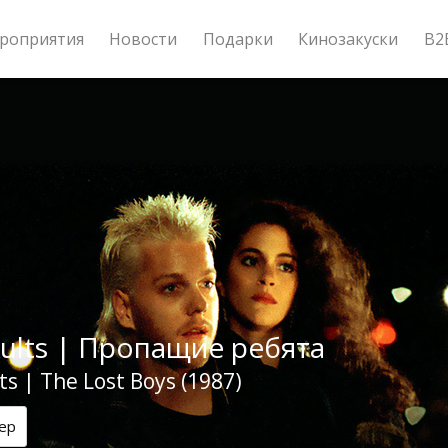
роприятия
Новости
Подарки
Кинозакуски
B2
Kults | Пропащие ребята
ts | The Lost Boys (1987)
ер