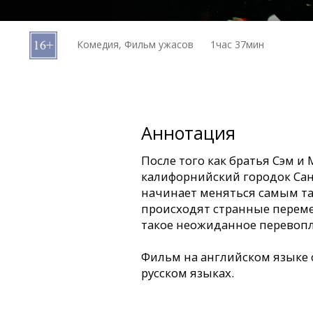
Кинозакуски
Комедия, Фильм ужасов
1час 37мин
B2B
Клуб
Аннотация
После того как братья Сэм и
калифорнийский городок Сант
начинает меняться самым т
происходят странные переме
такое неожиданное перевоп
Фильм на английском языке 
русском языках.