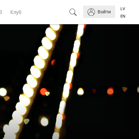
B
Клуб
Войти