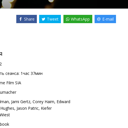
Share
Tweet
WhatsApp
E-mail
я
2
ь сеанса:
1час 37мин
me Film SIA
humacher
ldman
,
Jami Gertz
,
Corey Haim
,
Edward
 Hughes
,
Jason Patric
,
Kiefer
Wiest
book