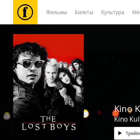
Фильмы
Билеты
Культура
Ме
Фильмы
Билеты
Культура
Мероприятия
Kino 
Новости
Kino Kul
Подарки
Трейл