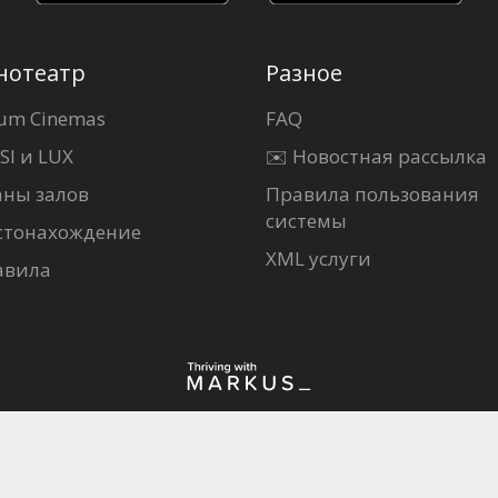
нотеатр
Разное
um Cinemas
FAQ
SI и LUX
✉️ Новостная рассылка
аны залов
Правила пользования
системы
стонахождение
XML услуги
авила