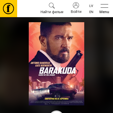
Войти
Найти фильм
Menu
Фильмы
Билеты
Культура
Мероприятия
Новости
Подарки