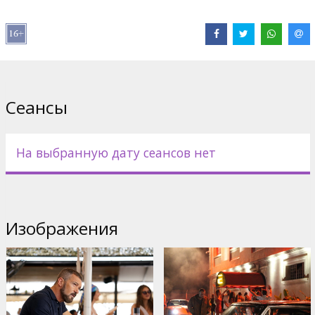
Pежиссер :
Richard Hughes
В ролях:
Antonio Banderas
,
Kate Bosworth
Сайты:
IMDB
Сеансы
На выбранную дату сеансов нет
Изображения