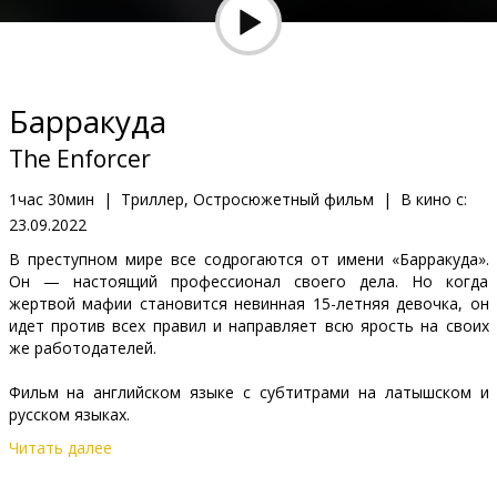
Кинозакуски
B2B
Барракуда
Клуб
The Enforcer
1час 30мин
|
Триллер, Остросюжетный фильм
|
В кино с:
23.09.2022
В преступном мире все содрогаются от имени «Барракуда».
Он — настоящий профессионал своего дела. Но когда
жертвой мафии становится невинная 15-летняя девочка, он
идет против всех правил и направляет всю ярость на своих
же работодателей.
Фильм на английском языке с субтитрами на латышском и
русском языках.
Читать далее
Дистрибьютор:
Latvian Theatrical Distribution